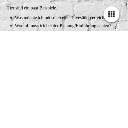
Hier sind ein paar Beispiele.
Was möchte ich mit solch einer Investition erreichen?
Worauf muss ich bei der Planung/Einführung achten?
Was ändert sich dadurch in meinen Arbeitsabläufen &
Prozessen?
.......
Wie fange ich an solch ein Projekt zu
planen und umzusetzen?
Solch ein Projekt beginnt man am Besten mit einer
Grundrissanalyse und der Aufnahme des Ist-Zustandes.
Efficiency Layout
-Grundriss-Analyse-